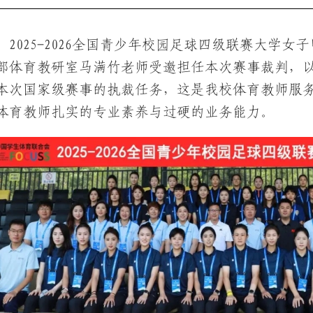
，2025-2026全国青少年校园足球四级联赛大学
部体育教研室马满竹老师受邀担任本次赛事裁判，
本次国家级赛事的执裁任务，这是我校体育教师服
体育教师扎实的专业素养与过硬的业务能力。