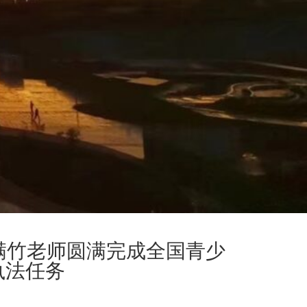
马满竹老师圆满完成全国青少
执法任务