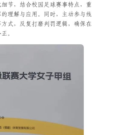
化细节，结合校园足球赛事特点，重
容的理解与应用。同时，主动参与线
等方式，反复打磨判罚逻辑，确保在
公正。