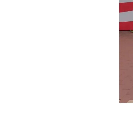
本次
力、临场