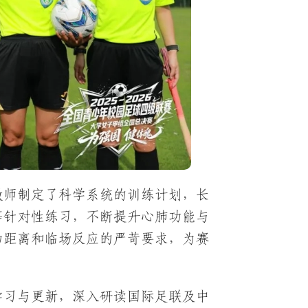
教师制定了科学系统的训练计划，长
等针对性练习，不断提升心肺功能与
动距离和临场反应的严苛要求，为赛
学习与更新，深入研读国际足联及中