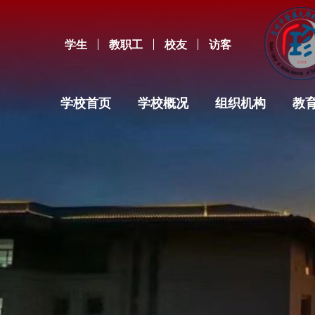
学生
教职工
校友
访客
学校首页
学校概况
组织机构
教