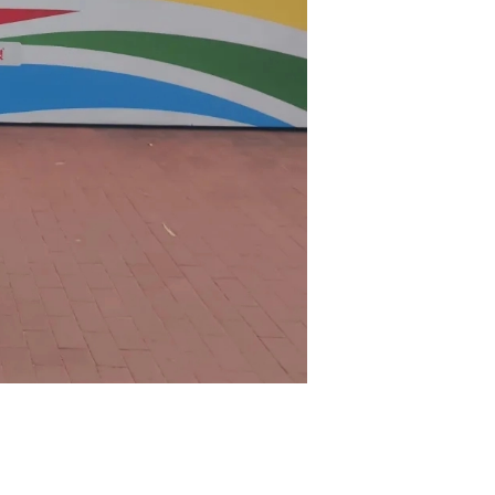
，赛事竞争激烈，对裁判的专业能
遵守赛事纪律，以公平公正为原则，