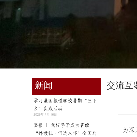
新闻
交流互
学习强国报道学校暑期“三下
乡”实践活动
2026年 7月 16日
喜报 | 我校学子成功晋级
为深
“外教社·词达人杯”全国总