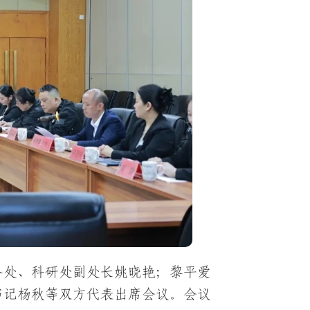
务处、科研处副处长姚晓艳；黎平爱
书记杨秋等双方代表出席会议。会议