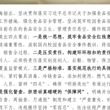
海指出，坚决贯彻落实习近平总书记关于加强食品
工作措施，强化食品安全管理，坚决筑牢校园食品
当前存在的食品安全卫生、管理责任悬空、操作规
提出四点要求：
一是统一思想，筑牢食品安全红线
极端重要性，汲取国内校园食品安全事件教训，将
、销售全过程。
二是压实责任，构建环环相扣的责
任人，必须将责任落实到岗到人。后勤、物管、保
覆盖监管模式。
三是严格标准，落实规范执行的具
纠，紧盯餐具消毒、冷链食品、添加剂使用、燃气
、人员、留样“四关”，确保“明厨亮灶”有效运
是强化督查，织密动真碰硬的“保障网”。
明确并
自查、周抽查、月通报”制度和建立“严查重处、
改不力、违规操作坚持“零容忍”，依法依规严肃