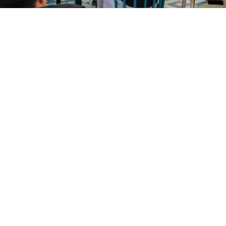
强调，校园食品安全是必须严守的底线工程，要求
确保校园食品安全，与会人员纷纷表示，将严格落
守护师生“舌尖上的安全”。
工作会议既是风险防范的“推进会”，也是责任落
识，明确了下一步食品安全工作重点和目标，为打
。
顺利召开期中师生座谈会
喜