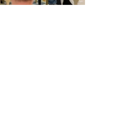
各经营单位从严从实从细抓好食品安
实会议要求，筑牢校园食品安全防
实的“部署会”，提升了各方食品安
造安全、健康的校园餐饮服务奠定了
讯 | 我校学子在省级专业赛事中再展风采