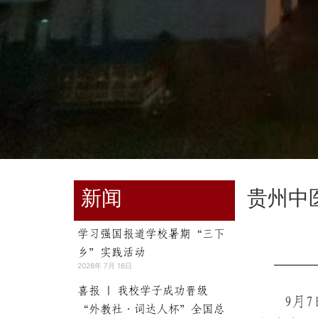
新闻
贵州中
学习强国报道学校暑期“三下
乡”实践活动
2026年 7月 16日
喜报 | 我校学子成功晋级
9月
“外教社·词达人杯”全国总