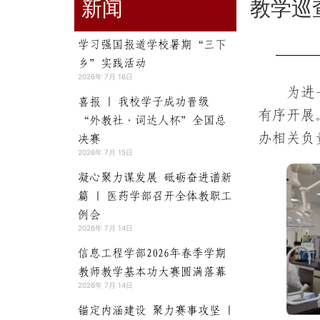
新闻
教学巡
学习强国报道学校暑期“三下
乡”实践活动
2026年 7月 16日
为进
喜报 | 我校学子成功晋级
有序开展
“外教社·词达人杯”全国总
办相关负
决赛
2026年 7月 15日
凝心聚力谋发展 砥砺奋进谱新
篇 | 医药学部召开全体教职工
例会
2026年 7月 14日
信息工程学部2026年春季学期
教师教学基本功大赛圆满落幕
2026年 7月 14日
锚定内涵建设 聚力赛事攻坚 |