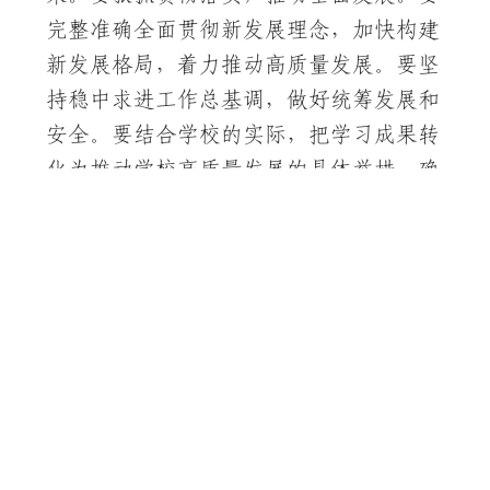
完整准确全面贯彻新发展理念，加快构建
新发展格局，着力推动高质量发展。要坚
持稳中求进工作总基调，做好统筹发展和
安全。要结合学校的实际，把学习成果转
化为推动学校高质量发展的具体举措，确
保“十五五”开好局起好步。
会议强调，要坚持全面从严治党，营
造良好的生态，锲而不舍的落实中央八项
规定精神，以优良的作风凝心聚力，真抓
实干。要以案为戒，深刻吸取教训，强化
宗旨意识和把握纪法意识。要坚决整治群
众身边的不正之风和腐败问题，营造风清
气正的政治生态，为学校事业发展提供坚