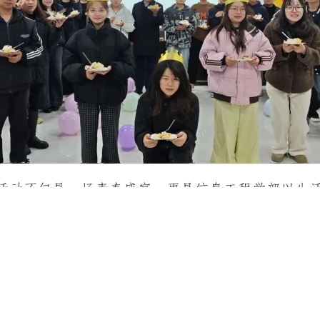
活动不仅是一场青春盛宴，更是信息工程学部以生
以集体庆生为纽带，融入了团队协作与感恩教育内
拉近师生距离，彰显学校人性化的关怀与管理智慧
动形式，以更具温度的载体滋养学子成长，让校园
。
结对共建促融合，淬炼师能提质效 | 贵州医科大学副教授马丽应邀做客“教学论坛”