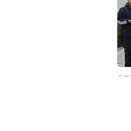
此次
践。活动
感，有效
园文化活
才的沃土