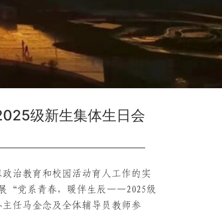
2025级新生集体生日会
想政治教育和校园活动育人工作的实
开展“党系青春，暖伴生辰——2025级
办主任马金念及全体辅导员教师参