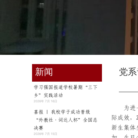
新闻
党系
学习强国报道学校暑期“三下
乡”实践活动
2026年 7月 16日
为进
喜报 | 我校学子成功晋级
际成效，2
“外教社·词达人杯”全国总
新生集体
决赛
2026年 7月 15日
加，生日