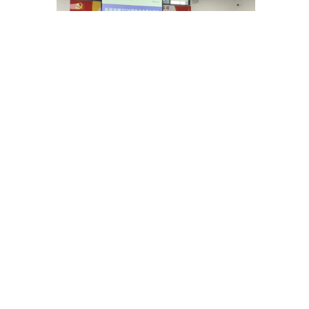
会议总结了既往的工作经验，也全面
明确了新一届毕业生就业创业任务。医药
学部将进一步凝聚共识、落实责任、精准
发力，推动2026届毕业生就业创业工作扎
实深入开展。
专业育人显实效 | 健管学部实习生收到患者锦旗
创新赋能教学 探索卓越之路 | 我校举办教学基本功提升专题讲座
黔ICP备20003793号-1
贵公网安备 52012302007277号