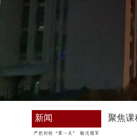
新闻
聚焦课
严把初检“第一关” 输送强军