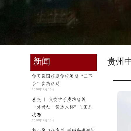
新闻
贵州
学习强国报道学校暑期“三下
乡”实践活动
2026年 7月 16日
喜报 | 我校学子成功晋级
“外教社·词达人杯”全国总
决赛
2026年 7月 15日
凝心聚力谋发展 砥砺奋进谱新