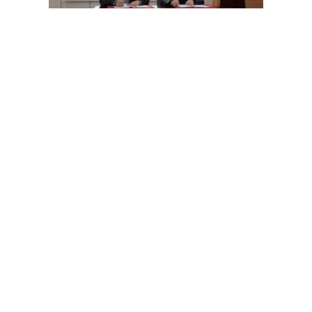
随后，双方代表在全体与会人员的见证
下，正式签订教学医院合作协议。此次教学
医院协议的签订，不仅标志着贵州中医药大
学时珍学院与仁怀市人民医院在医学教育及
医疗卫生领域的合作迈出了坚实步伐，也为
双方未来的共同发展奠定了坚实基础。双方
将以此次合作为新的起点，携手共进，共同
书写医学教育与医疗卫生事业发展的新篇
章。
【拓展校企合作新途径 强化校企育人新举措】学校举办2024年“量健杯”大学生健康管理案例分析大赛
武汉大学贵州校友会第四届会员代表大会圆满接棒 胡绍波任会长
黔ICP备20003793号-1
贵公网安备 52012302007277号