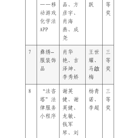
——移
品、方
跃
等
动游戏
彦宇、
奖
化学法
肖海
APP
燕、成
尧
7
彝绣–
肖华
王世
三
服装饰
艳、吉
耀、
等
品
泽坤、
马啟
奖
李秀娇
梅
8
“法咨
谢英
杨青
三
塔”法
健、谢
诺、
等
律服务
英健、
李超
奖
小程序
龙敏、
钱军
琴、刘