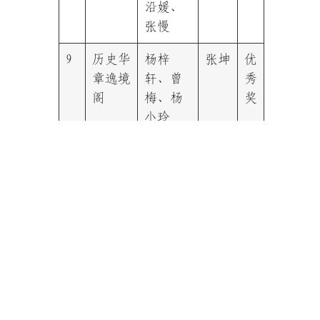
沿媛、
张慢
9
历史华
杨梓
张坤
优
章逸境
轩、曾
秀
阁
梅、杨
奖
小玲
10
折耳根
唐雪
黄恻
优
润唇膏
莲、王
隐
秀
芝雨、
奖
黄心
愿、王
诗语、
彭征
琴、毛
兴旺、