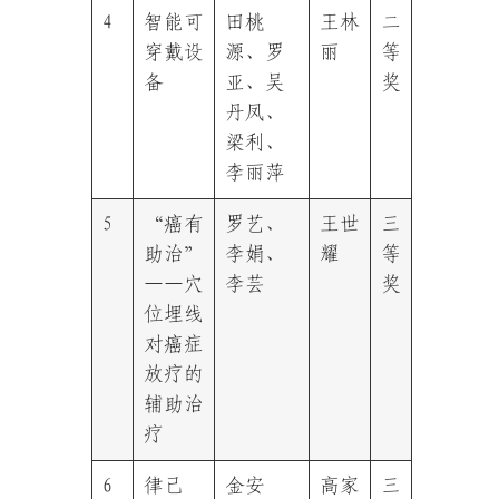
4
智能可
田桃
王林
二
穿戴设
源、罗
丽
等
备
亚、吴
奖
丹凤、
梁利、
李丽萍
5
“癌有
罗艺、
王世
三
助治”
李娟、
耀
等
——穴
李芸
奖
位埋线
对癌症
放疗的
辅助治
疗
6
律己
金安
高家
三