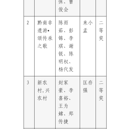
保、曹
俊会
2
黔南非
陈雨
来小
二
遗游•
茹、彭
孟
等
颂传承
锦、李
奖
之歌
琪、谢
锐、陈
明权、
杨代发
3
新农
封家
匡存
二
村,兴
豪、李
强
等
农村
喜裕、
奖
王为
嫦、郑
传捷