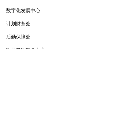
数字化发展中心
计划财务处
后勤保障处
物业管理服务中心
学生资助管理中心
学生心理健康教育中心
资产设备管理处
图书馆、档案馆（合署）
继续教育学院
国际教育学院