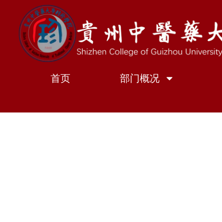
跳
至
内
容
首页
部门概况