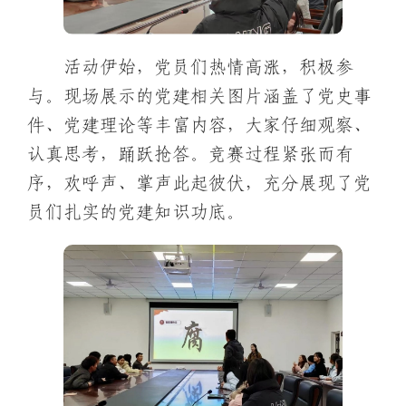
活动伊始，党员们热情高涨，积极参
与。现场展示的党建相关图片涵盖了党史事
件、党建理论等丰富内容，大家仔细观察、
认真思考，踊跃抢答。竞赛过程紧张而有
序，欢呼声、掌声此起彼伏，充分展现了党
员们扎实的党建知识功底。