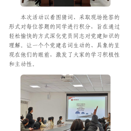
本次活动以看图猜词、采取现场抢答的
形式对每位答题的同学进行积分，旨在通过
轻松愉快的方式深化党员同志对党建知识的
理解。让一个个党建名词生动的、具象的呈
现在他们的眼前，激发了大家的学习积极性
和主动性。