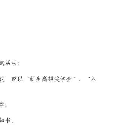
询活动；
议”或以“新生高额奖学金”、“入
学；
知书；