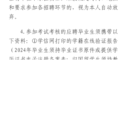
和要求参加各招聘环节的，视为本人自动放
弃。
4.参加考试考核的应聘毕业生须携带以
下资料：①学信网打印的学籍在线验证报告
（2024年毕业生须持毕业证书原件或提供学
历证书电子注册备案表；归国留学生须持教
育部学历学位认证报告及正规机构翻译并加
盖公章的成绩单原件）；②毕业生就业推荐
表（须学校盖章）；③成绩单（须学校盖
章）；④本人有效身份证件；⑤普通高等院
校就业协议书（所在学校采取网络方式签约
的，提供本人签约状态截屏）；⑥近六个月
之内合规医疗机构出具的健康体检报告（二