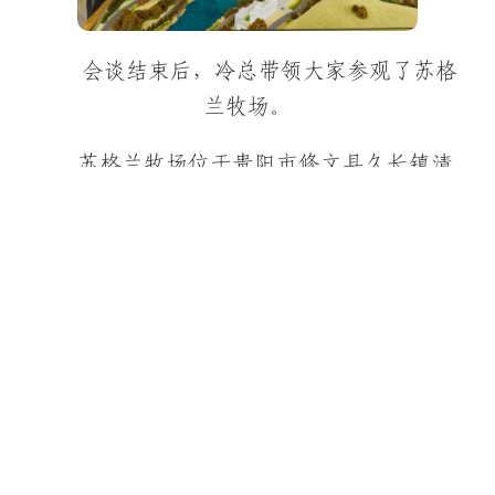
会谈结束后，冷总带领大家参观了苏格
兰牧场。
苏格兰牧场位于贵阳市修文县久长镇清
江村，距贵阳市41公里、距时珍学院13公
里。是集生态农业观光、旅游度假、休闲娱
乐、康养居住为一体的大型文旅城市综合
体。牧场占地面积1600亩，目前已开发一期
项目500亩，项目内容有高尔夫练习场、马
术俱乐部、滑草场、登山场、野外拓展训练
场、避暑地产等。是丰富健康旅游、体验异
域风情和感受浪漫情调的理想场所。