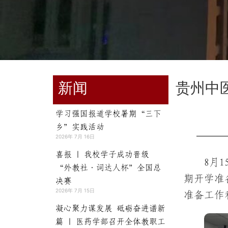
新闻
贵州中
学习强国报道学校暑期“三下
乡”实践活动
2026年 7月 16日
喜报 | 我校学子成功晋级
8月
“外教社·词达人杯”全国总
期开学准
决赛
2026年 7月 15日
准备工作
凝心聚力谋发展 砥砺奋进谱新
篇 | 医药学部召开全体教职工