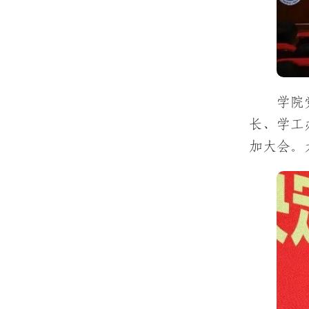
学院
长、学工办
加大会。