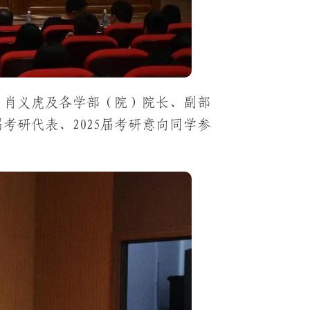
、肖义虎及各学部（院）院长、副部
4届考研代表、2025届考研意向同学参