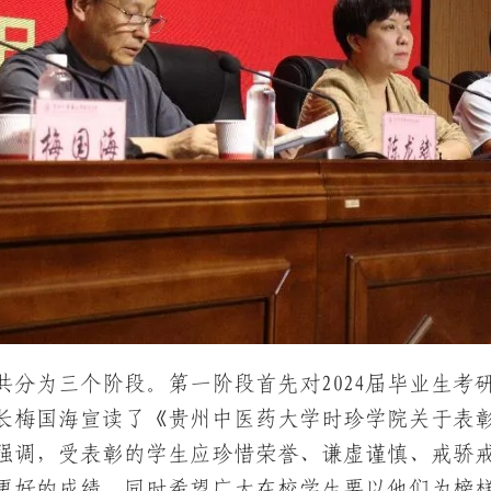
共分为三个阶段。第一阶段首先对2024届毕业生
长梅国海宣读了《贵州中医药大学时珍学院关于表彰奖
强调，受表彰的学生应珍惜荣誉、谦虚谨慎、戒骄
更好的成绩，同时希望广大在校学生要以他们为榜