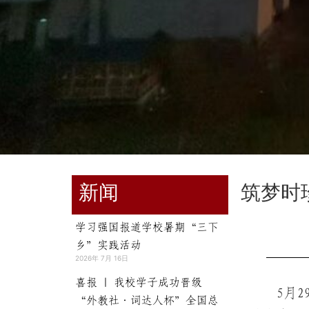
新闻
筑梦时珍
学习强国报道学校暑期“三下
乡”实践活动
2026年 7月 16日
喜报 | 我校学子成功晋级
5月
“外教社·词达人杯”全国总