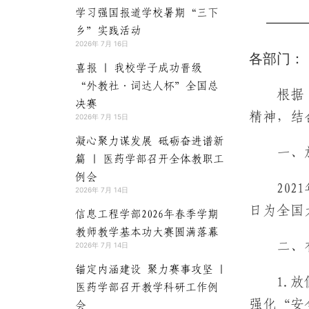
学习强国报道学校暑期“三下
乡”实践活动
2026年 7月 16日
各部门：
喜报 | 我校学子成功晋级
“外教社·词达人杯”全国总
根据
决赛
精神，结
2026年 7月 15日
凝心聚力谋发展 砥砺奋进谱新
一、
篇 | 医药学部召开全体教职工
例会
20
2026年 7月 14日
日为全国
信息工程学部2026年春季学期
教师教学基本功大赛圆满落幕
二、
2026年 7月 14日
锚定内涵建设 聚力赛事攻坚 |
1.
医药学部召开教学科研工作例
强化“安
会