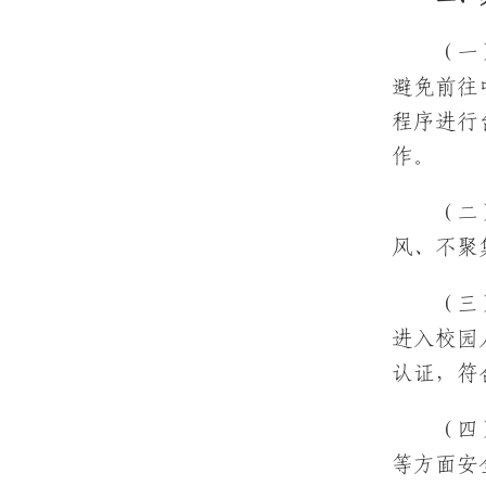
（一
避免前往
程序进行
作。
（二
风、不聚
（三
进入校园
认证，符
（四
等方面安