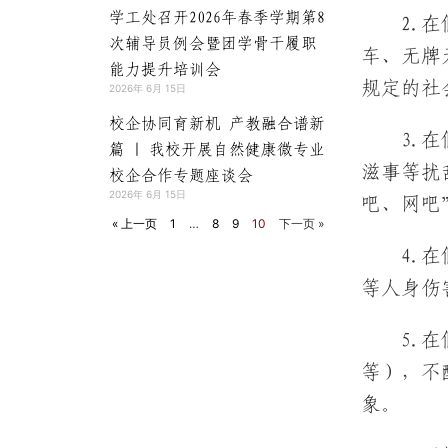
学工处召开2026年春季学期第8
2.
次辅导员例会暨团学骨干履职
车、无牌
能力提升培训会
规定的社
2026年 6月 15日
校企协同育新机 产教融合谱新
3.
篇 | 我校开展自然健康微专业
滋事等扰
校企合作专题座谈会
2026年 6月 15日
吧、网吧
« 上一页
1
…
8
9
10
下一页 »
4.
等人身伤
5.
等），不
象。