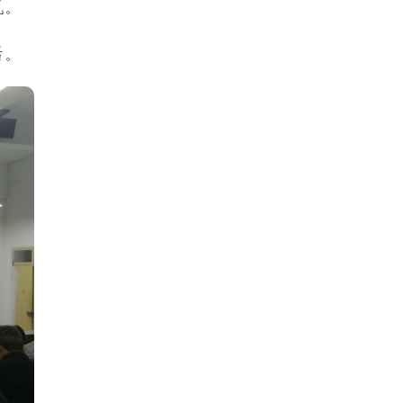
况。
话。