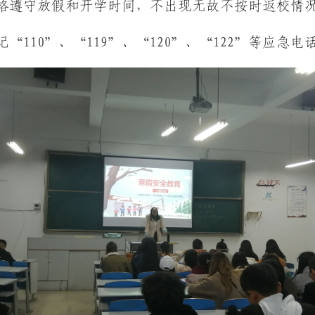
严格遵守放假和开学时间，不出现无故不按时返校情
牢记“110”、“119”、“120”、“122”等应急电