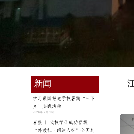
新闻
学习强国报道学校暑期“三下
乡”实践活动
2026年 7月 16日
喜报 | 我校学子成功晋级
“外教社·词达人杯”全国总