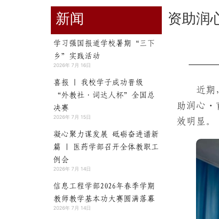
新闻
资助润
学习强国报道学校暑期“三下
乡”实践活动
2026年 7月 16日
喜报 | 我校学子成功晋级
近期
“外教社·词达人杯”全国总
助润心・
决赛
2026年 7月 15日
效明显。
凝心聚力谋发展 砥砺奋进谱新
篇 | 医药学部召开全体教职工
例会
2026年 7月 14日
信息工程学部2026年春季学期
教师教学基本功大赛圆满落幕
2026年 7月 14日