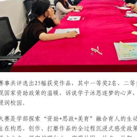
赛事共评选出25幅获奖作品，其中一等奖2名、二等
现国家资助政策的温暖，诉说学子沐恩逐梦的心声
浸润校园。
大赛是学部探索“资助+思政+美育”融合育人的生
生在构思、创作、打磨作品的全过程沉浸式感受政