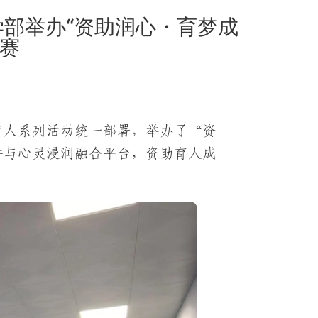
学部举办“资助润心・育梦成
大赛
育人系列活动统一部署，举办了“资
讲与心灵浸润融合平台，资助育人成