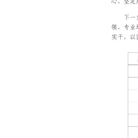
心、坚定
下一
领、专业
实干，以