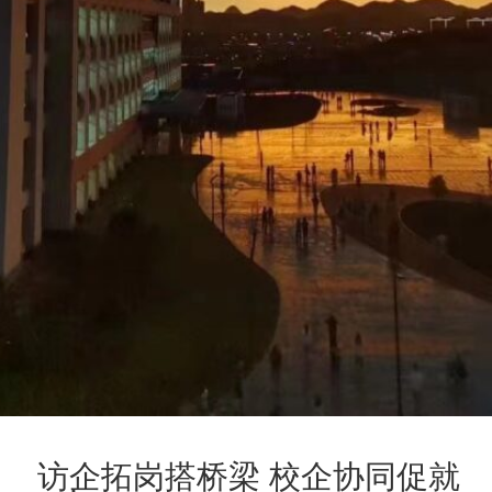
访企拓岗搭桥梁 校企协同促就