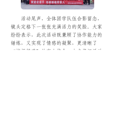
活动尾声，全体团学队伍合影留念，
镜头定格下一张张充满活力的笑脸。大家
纷纷表示，此次活动既兼顾了协作能力的
锤炼，又实现了情感的凝聚，更清晰了
“培根铸魂”的育人使命，未来将把活动
中收获的协作精神与责任意识融入日常学
生工作，以更饱满的热情、更务实的作风
服务学生成长成才。
述责履职显担当 聚力实干开新局 | 学校2025年度部门负责人年终述职评议圆满举行
喜报 | 我校荣登校友会2026排名双榜前列
黔ICP备20003793号-1
贵公网安备 52012302007277号