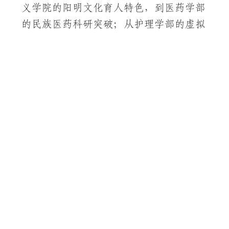
义学院的阳明文化育人特色，到医药学部
的民族医药科研突破；从护理学部的虚拟
仿真教学创新，到信息工程学部的产教融
合实践，再到健管学部的健康服务与管理
专业内涵建设，调研团队既充分肯定了各
单位的创新探索与显著成效，也针对师资
结构优化、科研成果转化、就业质量提升
等突出问题提出方向性指导建议。
此次专题调研覆盖全校教学、管理、
服务等各个领域，收集各类意见建议数百
条。通过深入基层的实地调研，学校全面
掌握了各单位核心工作进展与发展诉求，
为下一步战略决策、政策调整和资源配置