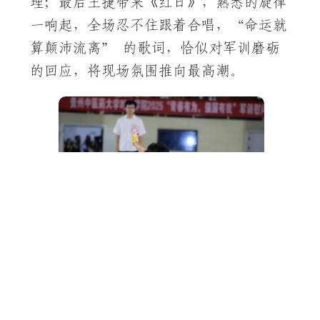
理；最后王捷带来《红日》，熟悉的旋律
一响起，全场忍不住跟着合唱，“命运就
算颠沛流离” 的歌词，恰似对军训磨砺
的回应，将现场氛围推向最高潮。
武术社《薪火武韵》一亮相，拳脚生
风带起飒爽，太极柔、散打刚，最后列阵
呐喊时，连教官都点头称赞，满场掌声叫