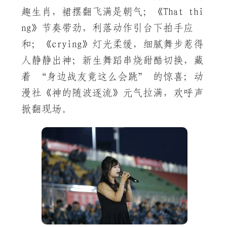
趣生肖，裙摆翻飞满是朝气；《That thi
ng》节奏带劲，利落动作引台下拍手应
和；《crying》灯光柔缓，细腻舞步惹得
人静静出神；新生舞蹈串烧甜酷切换，藏
着 “身边战友竟这么会跳” 的惊喜；动
漫社《神的随波逐流》元气拉满，欢呼声
掀翻现场。