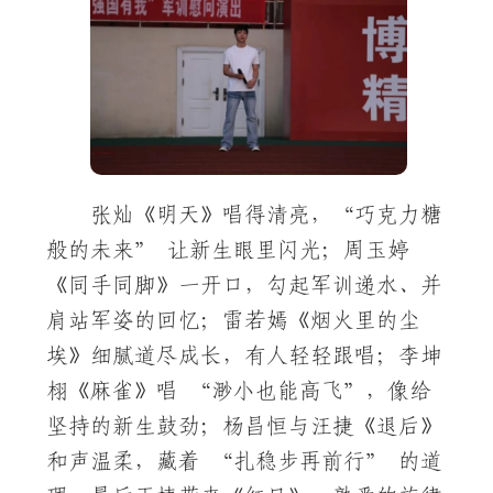
张灿《明天》唱得清亮，“巧克力糖
般的未来” 让新生眼里闪光；周玉婷
《同手同脚》一开口，勾起军训递水、并
肩站军姿的回忆；雷若嫣《烟火里的尘
埃》细腻道尽成长，有人轻轻跟唱；李坤
栩《麻雀》唱 “渺小也能高飞”，像给
坚持的新生鼓劲；杨昌恒与汪捷《退后》
和声温柔，藏着 “扎稳步再前行” 的道