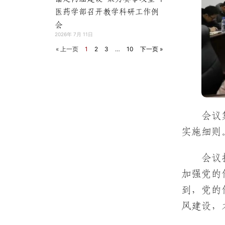
医药学部召开教学科研工作例
会
2026年 7月 11日
« 上一页
1
2
3
…
10
下一页 »
会议
实施细则
会议
加强党的
到，党的
风建设，