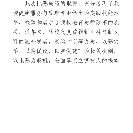
此次比赛成绩的取得，充分展现了我
校健康服务与管理专业学生的实践技能水
平，检验和展示了我校教育教学改革的成
果。近年来，我校高度重视新医科与新文
科的融合发展，秉承“以赛促教、以赛促
学、以赛促改、以赛促建”的长效机制，
以比赛为契机，全面落实立德树人的根本
任务，增强创新意识，推进内涵发展建
设，不断推动教学改革、专业建设，为培
养具备时代发展特点、适应产业发展需求
的高素质应用型人才打下坚实的基础。
学院组织收看“践行习近平文化思想·让青春之花健康绽放”线上直播主题讲座
马克思主义学院开展宿舍冬季安全隐患排查行动