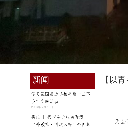
新闻
【以青
学习强国报道学校暑期“三下
乡”实践活动
2026年 7月 16日
喜报 | 我校学子成功晋级
为全
“外教社·词达人杯”全国总