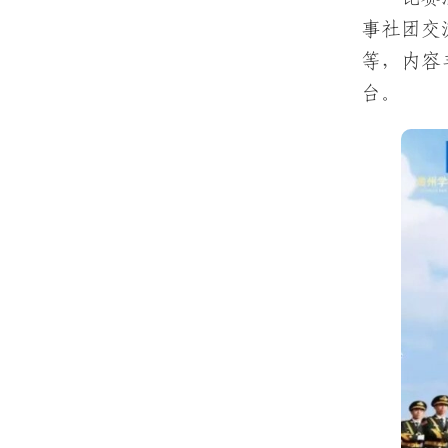
事社团交
等，内容
台。