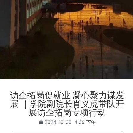
访企拓岗促就业 凝心聚力谋发
展 ｜学院副院长肖义虎带队开
展访企拓岗专项行动
2024-10-30
4:39 下午