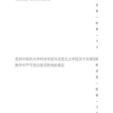
2
5
-
0
6
-
1
1
贵州中医药大学时珍学院马克思主义学院关于在课堂
2
教学中严守意识形态阵地的规定
0
2
5
-
0
6
-
1