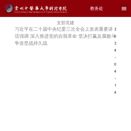
跳
教务处
至
内
支部党建
容
习近平在二十届中央纪委三次全会上发表重要讲
2
话强调 深入推进党的自我革命 坚决打赢反腐败斗
0
争攻坚战持久战
2
4
-
0
4
-
1
4