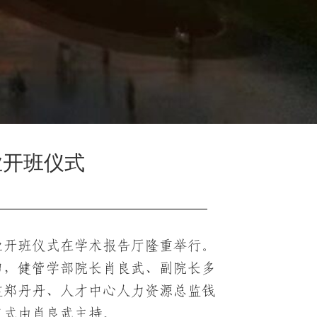
业开班仪式
专业开班仪式在学术报告厅隆重举行。
勇，健管学部院长肖良武、副院长多
监郑丹丹、人才中心人力资源总监钱
仪式由肖良武主持。