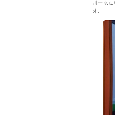
用—职业
才。